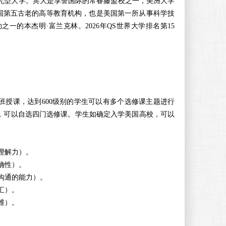
究型大学。宾大是享誉国际的常春藤盟校之一，美洲大学
国第五古老的高等教育机构，也是美国第一所从事科学技
勋之一的本杰明
·
富兰克林。
2026
年
QS
世界大学排名第
15
班授课，达到
600
级别的学生可以有多个选修课主题进行
，可以自选四门选修课。学生如确定入学美国高校，可以
理解力）。
确性）。
沟通的能力）。
汇）。
维）。