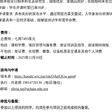
限本校全日制本科生及研究生，成绩优异、道德品质好，在校期间未受过
年龄：学生开课时需已满
18
岁；
申请要求
:
具有良好的英语水平，
通过项目方英文面试，
入学参加分班测
家庭具有一定经济基础，能够提供访学所需学杂费。
目
费用
：
目
总费用：七周
7493
美元
用包括
：课程学费、项目管理与服务费、签证培训及指导、就读期间保险
用不包括
：
签证费、住宿费、
餐食、
往返机票及交通及其他个人消费
请
截止时间
：
2025
年
11
月
10
日
程咨询与申请
目报名表：
https://kaoshi.wjx.top/vm/QApS3Gw.aspx#
目执行：许老师
19814720130
（电话
/
微信）
询邮箱：
olivia.xu@uchain-edu.org
内审批与备案：
有参加以上项目的同学，均须在参与项目之前完成校内备案。