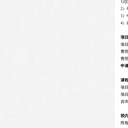
1)
仅
2
）
3
）
4
）
项
项
费
费
申
课
项
项
咨
校
所