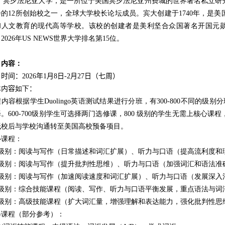
宾夕法尼亚大学，是一所位于美国宾夕法尼亚州费城的世界著名私立研
会的
12
所创始校之一，全球大学校长论坛成员。宾大创建于
1740
年，是美
和人文教育的现代高等学校。该校的创建者是美利坚合众国著名开国元
，
2026
年
US NEWS
世界大学排名第
15
位。
目
内容
：
目时间：
2026
年
1
月
8
日
-2
月
27
日（七周）
体
内容
如下
：
程内容根据学生
Duolingo
英语测试结果进行分班，有
300-800
不同的级别分
择。
600-700
级别学生可选择两门选修课，
800
级别的学生无需上核心课程
抵校后与学校沟通转至美国高校预备项目。
心课程：
级别：阅读与写作（日常描述和词汇扩展）、听力与口语（提高流利度和
级别：阅读与写作（提升批判性思维）、听力与口语（加强词汇和语法准
级别：阅读与写作（加速阅读速度和词汇扩展）、听力与口语（发展深入
级别：综合技能课程（阅读、写作、听力与口语平衡发展，重点语法与词
级别：高级技能课程（扩大词汇量，增强理解和表达能力，强化批判性思
修课程（部分参考）：