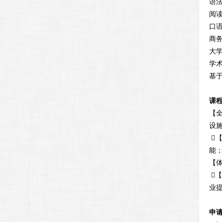
语
阅
口
商
大
学
基
课
【
设

能
【

业
申