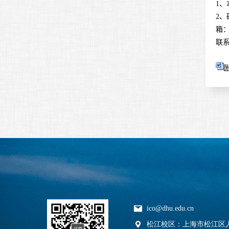
1
、
2
、
箱
联
ico@dhu.edu.cn
松江校区：上海市松江区人民