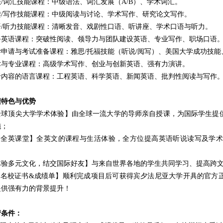
法
/
词汇技能课程：中级语法、词汇发展（
A/B
）、学术词汇。
读
/
写作技能课程：中级阅读与讨论、学术写作、研究论文写作。
语
/
听力技能课程：清晰发音、戏剧性口语、听讲座、学术口语与听力。
务英语课程：突破性阅读、领导力与团队建设英语、专业写作、职场口语
学申请与考试准备课程：雅思
/
托福技能（听说
/
阅写）、美国大学成功技能
术与专业课程：高级学术写作、创业与创新英语、强有力演讲。
于内容的语言课程：工程英语、科学英语、新闻英语、批判性阅读与写作
程特色与优势
全球顶尖大学学术体验】由全球一流大学的导师亲自授课，为国际学生提
施；
【全英课堂】全英文的课程与生活体验，全方位提高英语听说读写及学术
；
体验多元文化，结交国际好友】与来自世界各地的学生共同学习、提高跨
【名校证书
&
成绩单】顺利完成项目后可获得宾夕法尼亚大学开具的官方
提供强有力的背景提升！
请条件：