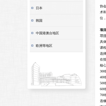
协
日本
术
位
韩国
项
中国港澳台地区
项
具
欧洲等地区
课
选
在
核
300
400
500
600
700
选