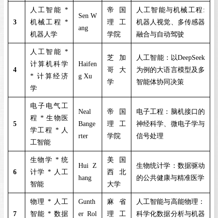
人工智能
*
帝国
人工智能与机械工程
:
Sen W
3
机械工程
*
理工
机器人视觉、多传感器
ang
机器人学
学院
融合与自动驾驶
人工智能
*
芝加
人工智能：以
DeepSeek
计算机科学
Haifen
4
哥大
为例的大语言模型及多
*
计算经济
g Xu
学
智能体协同决策
学
电子电气工
Neal
帝国
电子工程：脑机接口的
程
*
生物医
5
Bange
理工
神经科学、微电子学与
学工程
*
人
rter
学院
信号处理
工智能
生物学
*
统
美国
Hui Z
生物统计学：数据驱动
6
计学
*
人工
西北
hang
的公共健康与精准医学
智能
大学
物理
*
人工
Gunth
麻省
人工智能与高能物理：
7
智能
*
数据
er Rol
理工
科学化数据分析与机器