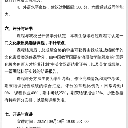
4
、外语水平良好，建议达到四级
500
分、六级通过或同等能
力。
六
、评分与证书
课程与我校已开设学分认定，本科生修读通过课程可认定一
门
文化素质类选修课程，不计绩点
。
课程结束后，总成绩合格的学生可获得由我校视成绩赋予的
文化素质类选修课学分，由中国教育国际交流研修学院颁发的“国际
化拔尖创新人才培养计划”中英文双语结业证书，以及英文成绩单
，
一篇围绕科研实践的结课报告
。
课程评分方法主要为学生考勤、作业完成情况和期中考试、
期末结课报告成绩的综合汇总。评分的常规比例为：日常考勤
1
0%
，课程作业
40%
，期中考试
25%
，
期末
结课报告
25%
。少数教授
有特殊评分安排，以最终课纲为准。
七
、开课与宣讲
宣讲时间：
2025
年
09
月
19
日
19:00-20
：
00