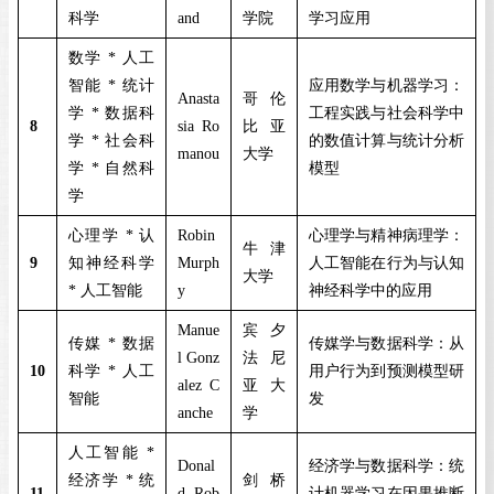
科学
and
学院
学习应用
数学
*
人工
智能
*
统计
应用数学与机器学习：
Anasta
哥伦
学
*
数据科
工程实践与社会科学中
8
sia Ro
比亚
学
*
社会科
的数值计算与统计分析
manou
大学
学
*
自然科
模型
学
心理学
*
认
Robin
心理学与精神病理学：
牛津
9
知神经科学
Murph
人工智能在行为与认知
大学
*
人工智能
y
神经科学中的应用
Manue
宾夕
传媒
*
数据
传媒学与数据科学：从
l Gonz
法尼
10
科学
*
人工
用户行为到预测模型研
alez C
亚大
智能
发
anche
学
人工智能
*
Donal
经济学与数据科学：统
经济学
*
统
剑桥
11
d Rob
计机器学习在因果推断