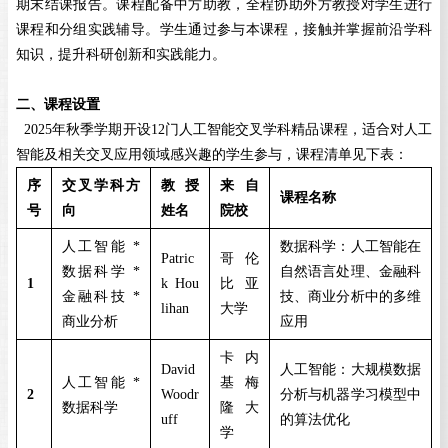
期末结课报告。课程配备中方助教，全程协助外方教授对学生进行
课程和分组实践辅导。学生通过参与本课程，接触并掌握前沿学科
知识，提升科研创新和实践能力。
二、课程设置
2025
年秋季学期开设
12
门人工智能交叉学科精品课程，适合对人工
智能及相关交叉应用领域感兴趣的学生参与，课程清单见下表：
序
交叉学科方
教授
来自
课程名称
号
向
姓名
院校
人工智能
*
数据科学：人工智能在
Patric
哥伦
数据科学
*
自然语言处理、金融科
1
k Hou
比亚
金融科技
*
技、商业分析中的多维
lihan
大学
商业分析
应用
卡内
David
人工智能：大规模数据
人工智能
*
基梅
2
Woodr
分析与机器学习模型中
数据科学
隆大
uff
的算法优化
学