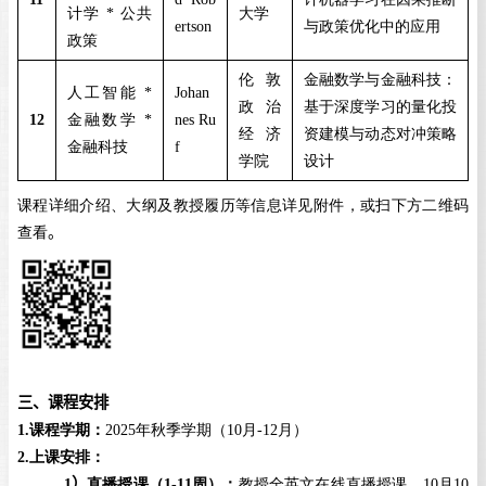
计学
*
公共
大学
ertson
与政策优化中的应用
政策
伦敦
金融数学与金融科技：
人工智能
*
Johan
政治
基于深度学习的量化投
12
金融数学
*
nes Ru
经济
资建模与动态对冲策略
金融科技
f
学院
设计
课程详细介绍、大纲及教授履历等信息详见附件，或扫下方二维码
查看
。
三、课程安排
1
.
课程学期：
2025
年秋季学期（
10
月
-12
月）
2
.
上课安排：
1
）
直播授课（
1-11
周）：
教授全英文在线直播授课，
10
月
10