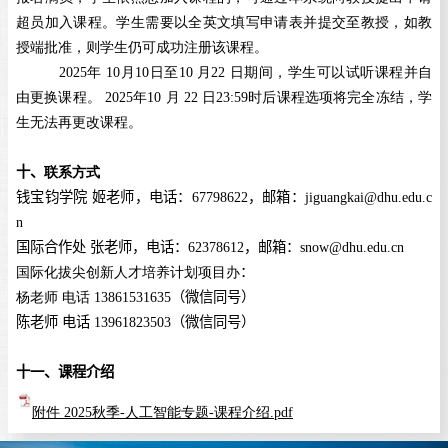
超员加入课程。学生需要以全英文填写申请表并提交至教授，如教
授端批准，则学生仍可成功注册该课程。
2025
年
10
月
10
日至
10
月
22
日期间，学生可以试听课程并自
由更换课程。
2025
年
10
月
22
日
23:
5
9
时后课程选项将完全冻结，学
生无法再更改课程。
十、
联系方式
钱宝钧学院 姬老师，电话：
67798622
，邮箱：
jiguangkai@dhu.edu.c
n
国际合作处 张老师，电话：
62378612
，邮箱：
snow@dhu.edu.cn
国际化拔尖创新人才培养计划项目办
：
杨老师 电话
13861531635
（
微信同号
）
陈老师 电话
13961823503
（
微信同号
）
十一、课程介绍
附件 2025秋季-人工智能专题-课程介绍.pdf