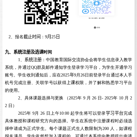
2、报名
截止时间
：
9
月
25
日
九
、
系统注册及选课
时间
1
、
系统注册
：中国教育国际交流协会会将学生信息录入教学
系统，并通过
QQ
群及邮件通知学生登录学习平台，为学生开通学习
账号。学生收到通知后，应在
2025
年
9
月
26
日前登录平台通过本人手
机号完成注册、关联学号以获得
上课
权限，并了解和熟悉学习平台
的使用。
2
、具体课题选择与更换 （
2025
年
9
月
26
日
- 2025
年
10
月
2
2
日）
2025
年
9
月
26
日上午
10:00
起学生将可以登录
学习平台
完成
具体教授和课程研究方向的选择。学生在系统中注册课程时必须选
择申请成为正式学生。每个课题正式生人数限制为
200
人，如课程
报名满员，学生依然想加入课程的，可通过本系统向教授提出申请