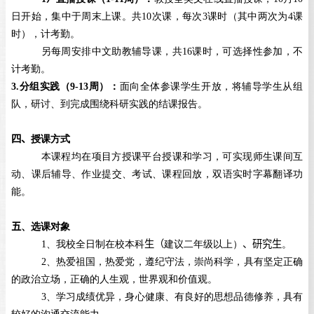
日开始，集中于周末上课。共
10
次课，每次
3
课时（其中两次为
4
课
时），计考勤。
另每周安排中文助教辅导课，共
16
课时，可选择性参加，不
计考勤。
3.分组实践（
9-13
周）：
面向全体参课学生开放，将辅导学生从组
队，研讨、到完成围绕科研实践的结课报告。
四、
授课方式
本课程均在项目方授课平台授课和学习，可实现师生课间互
动、课后辅导、作业提交、考试、课程回放，双语实时字幕翻译功
能。
五
、选课对象
1
、我校全日制在校本科
生（
建议二年级以上）
、
研究生
。
2
、热爱祖国，热爱党，遵纪守法，崇尚科学，具有坚定正确
的政治立场，正确的人生观，世界观和价值观。
3
、学习成绩优异，身心健康、有良好的思想品德修养，具有
较好的沟通交流能力。