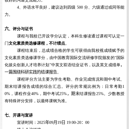
4
、外语水平良好，建议达到四级
500
分、六级通过或同等能
力。
六
、评分与证书
课程与我校已开设学分认定，本科生修读通过课程可认定一
门
文化素质类选修课程，不计绩点
。
课程结束后，总成绩合格的学生可获得由我校视成绩赋予的
文化素质类选修课学分，由中国教育国际交流研修学院颁发的“国际
化拔尖创新人才培养计划”中英文双语结业证书，以及英文成绩单
，
一篇围绕科研实践的结课报告
。
课程评分方法主要为学生考勤、作业完成情况和期中考试、
期末结课报告成绩的综合汇总。评分的常规比例为：日常考勤
1
0%
，课程作业
40%
，期中考试
25%
，
期末
结课报告
25%
。少数教授
有特殊评分安排，以最终课纲为准。
七
、开课与宣讲
宣讲时间：
2025
年
09
月
19
日
19:00-20
：
00