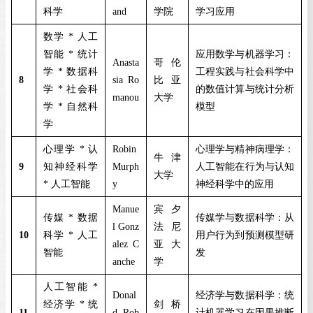
科学
and
学院
学习应用
数学
*
人工
智能
*
统计
应用数学与机器学习：
Anasta
哥伦
学
*
数据科
工程实践与社会科学中
8
sia Ro
比亚
学
*
社会科
的数值计算与统计分析
manou
大学
学
*
自然科
模型
学
心理学
*
认
Robin
心理学与精神病理学：
牛津
9
知神经科学
Murph
人工智能在行为与认知
大学
*
人工智能
y
神经科学中的应用
Manue
宾夕
传媒
*
数据
传媒学与数据科学：从
l Gonz
法尼
10
科学
*
人工
用户行为到预测模型研
alez C
亚大
智能
发
anche
学
人工智能
*
Donal
经济学与数据科学：统
经济学
*
统
剑桥
11
d Rob
计机器学习在因果推断