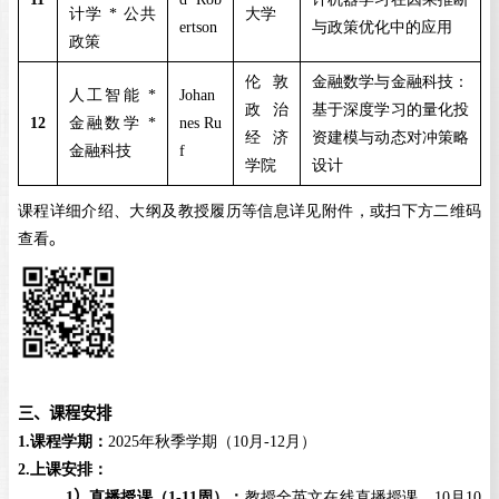
计学
*
公共
大学
ertson
与政策优化中的应用
政策
伦敦
金融数学与金融科技：
人工智能
*
Johan
政治
基于深度学习的量化投
12
金融数学
*
nes Ru
经济
资建模与动态对冲策略
金融科技
f
学院
设计
课程详细介绍、大纲及教授履历等信息详见附件，或扫下方二维码
查看
。
三、课程安排
1
.
课程学期：
2025
年秋季学期（
10
月
-12
月）
2
.
上课安排：
1
）
直播授课（
1-11
周）：
教授全英文在线直播授课，
10
月
10