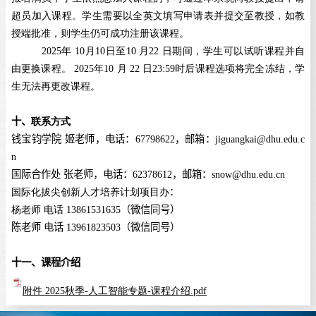
超员加入课程。学生需要以全英文填写申请表并提交至教授，如教
授端批准，则学生仍可成功注册该课程。
2025
年
10
月
10
日至
10
月
22
日期间，学生可以试听课程并自
由更换课程。
2025
年
10
月
22
日
23:
5
9
时后课程选项将完全冻结，学
生无法再更改课程。
十、
联系方式
钱宝钧学院 姬老师，电话：
67798622
，邮箱：
jiguangkai@dhu.edu.c
n
国际合作处 张老师，电话：
62378612
，邮箱：
snow@dhu.edu.cn
国际化拔尖创新人才培养计划项目办
：
杨老师 电话
13861531635
（
微信同号
）
陈老师 电话
13961823503
（
微信同号
）
十一、课程介绍
附件 2025秋季-人工智能专题-课程介绍.pdf