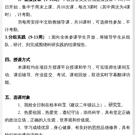
日开始，集中于周末上课。共
10
次课，每次
3
课时（其中两次为
4
课
时），计考勤。
另每周安排中文助教辅导课，共
16
课时，可选择性参加，不
计考勤。
3.分组实践（
9-13
周）：
面向全体参课学生开放，将辅导学生从组
队，研讨、到完成围绕科研实践的结课报告。
四、
授课方式
本课程均在项目方授课平台授课和学习，可实现师生课间互
动、课后辅导、作业提交、考试、课程回放，双语实时字幕翻译功
能。
五
、选课对象
1
、我校全日制在校本科
生（
建议二年级以上）
、
研究生
。
2
、热爱祖国，热爱党，遵纪守法，崇尚科学，具有坚定正确
的政治立场，正确的人生观，世界观和价值观。
3
、学习成绩优异，身心健康、有良好的思想品德修养，具有
较好的沟通交流能力。