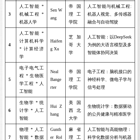
人工智能
*
帝国
人工智能与机械工程
:
Sen W
3
机械工程
*
理工
机器人视觉、多传感器
ang
机器人学
学院
融合与自动驾驶
人工智能
*
芝加
人工智能：以
DeepSeek
计算机科学
Haifen
4
哥大
为例的大语言模型及多
*
计算经济
g Xu
学
智能体协同决策
学
电子电气工
Neal
帝国
电子工程：脑机接口的
程
*
生物医
5
Bange
理工
神经科学、微电子学与
学工程
*
人
rter
学院
信号处理
工智能
生物学
*
统
美国
Hui Z
生物统计学：数据驱动
6
计学
*
人工
西北
hang
的公共健康与精准医学
智能
大学
物理
*
人工
Gunth
麻省
人工智能与高能物理：
7
智能
*
数据
er Rol
理工
科学化数据分析与机器