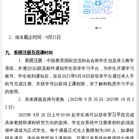
2、报名
截止时间
：
9
月
25
日
九
、
系统注册及选课
时间
1
、
系统注册
：中国教育国际交流协会会将学生信息录入教学
系统，并通过
QQ
群及邮件通知学生登录学习平台，为学生开通学习
账号。学生收到通知后，应在
2025
年
9
月
26
日前登录平台通过本人手
机号完成注册、关联学号以获得
上课
权限，并了解和熟悉学习平台
的使用。
2
、具体课题选择与更换 （
2025
年
9
月
26
日
- 2025
年
10
月
2
2
日）
2025
年
9
月
26
日上午
10:00
起学生将可以登录
学习平台
完成
具体教授和课程研究方向的选择。学生在系统中注册课程时必须选
择申请成为正式学生。每个课题正式生人数限制为
200
人，如课程
报名满员，学生依然想加入课程的，可通过本系统向教授提出申请