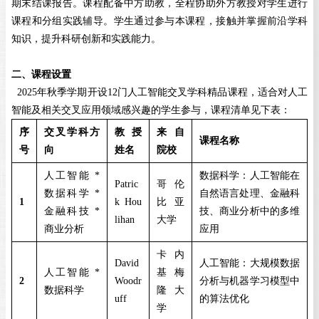
期末结课报告。课程配备中方助教，全程协助外方教授对学生进行
课程和分组实践辅导。学生通过参与本课程，接触并掌握前沿学科
知识，提升科研创新和实践能力。
二、课程设置
2025
年秋季学期开设
12
门人工智能交叉学科精品课程，适合对人工
智能及相关交叉应用领域感兴趣的学生参与，课程清单见下表：
序
交叉学科方
教授
来自
课程名称
号
向
姓名
院校
人工智能
*
数据科学：人工智能在
Patric
哥伦
数据科学
*
自然语言处理、金融科
1
k Hou
比亚
金融科技
*
技、商业分析中的多维
lihan
大学
商业分析
应用
卡内
David
人工智能：大规模数据
人工智能
*
基梅
2
Woodr
分析与机器学习模型中
数据科学
隆大
uff
的算法优化
学