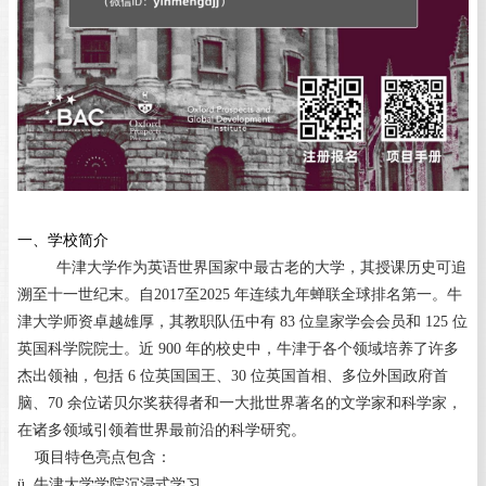
一、学校简介
牛津大学作为英语世界国家中最古老的大学，其授课历史可追
溯至十一世纪末。自
2017
至
2025
年连续九年蝉联全球排名第一。牛
津大学师资卓越雄厚，其教职队伍中有
83
位皇家学会会员和
125
位
英国科学院院士。近
900
年的校史中，牛津于各个领域培养了许多
杰出领袖，包括
6
位英国国王、
30
位英国首相、多位外国政府首
脑、
70
余位诺贝尔奖获得者和一大批世界著名的文学家和科学家，
在诸多领域引领着世界最前沿的科学研究。
项目特色亮点包含：
ü
牛津大学学院沉浸式学习