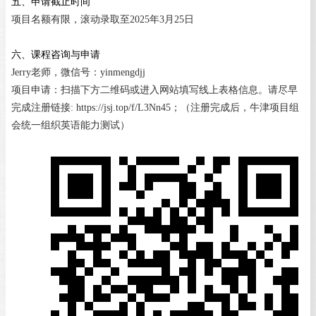
五、
申请截止时间
项目名额有限，滚动录取至
2025
年
3
月
25
日
六、课程咨询与申请
Jerry
老师，微信号：
yinmengdjj
项目申请：扫描下方二维码或进入网站填写线上表格信息。请尽早
完成注册链接
: https://jsj.top/f/L3Nn45
；（注册完成后，牛津项目组
会统一组织英语能力测试）