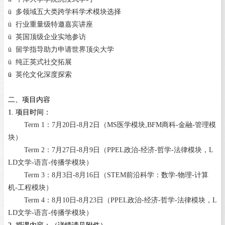
ü
多领域五大类跨学科学术模块选择
ü
行业重量级特邀嘉宾讲座
ü
英国顶级企业实地参访
ü
留学指导助力申请世界顶尖大学
ü
纯正英式社交拓展
ü
英伦文化深度探索
二、项目内容
1.
项目时间：
Term 1
：
7
月
20
日
-8
月
2
日（MS医学模块,BFM
商科
-
金融
-
管理模
块
）
Term 2
：
7
月
27
日
-8
月
9
日（PPEL政治-经济-哲学-法律模块，
L
LD
文学
-
语言
-
传播学模块
）
Term 3
：
8
月
3
日
-8
月
16
日（
STEM
前沿科学：数学
-
物理
-
计算
机
-
工程模块
）
Term 4
：
8
月
10
日
-8
月
23
日（PPEL政治-经济-哲学-法律模块，
L
LD
文学
-
语言
-
传播学模块
）
2.
授课内容：（详情请见附件）