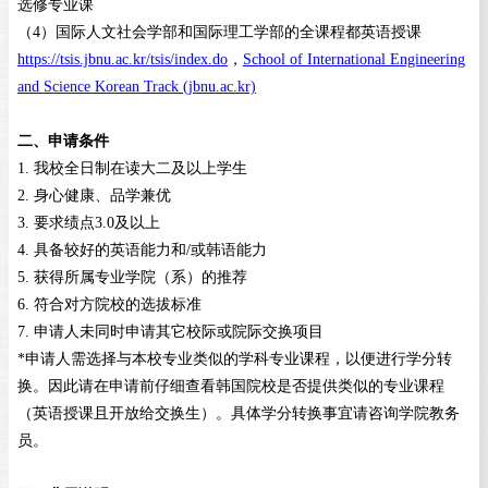
选修专业课
（
4
）
国际人文社会学部和国际理工学部的全课程都英语授课
https://tsis.jbnu.ac.kr/tsis/index.do
，
School of International Engineering
and Science Korean Track (jbnu.ac.kr)
二、申请条件
1
.
我校全日制在读大二及以上学生
2
.
身心健康、品学兼优
3
.
要求绩点
3.0及以上
4
.
具备较好的英语能力和
/或韩语能力
5
.
获得所属专业学院（系）的推荐
6
.
符合对方院校的选拔标准
7
.
申请人未同时申请其它校际或院际交换项目
*申请人需选择与本校专业类似的学科专业课程，以便进行学分转
换。因此请在申请前仔细查看韩国院校是否提供类似的专业课程
（英语授课且开放给交换生）。具体学分转换事宜请咨询学院教务
员。