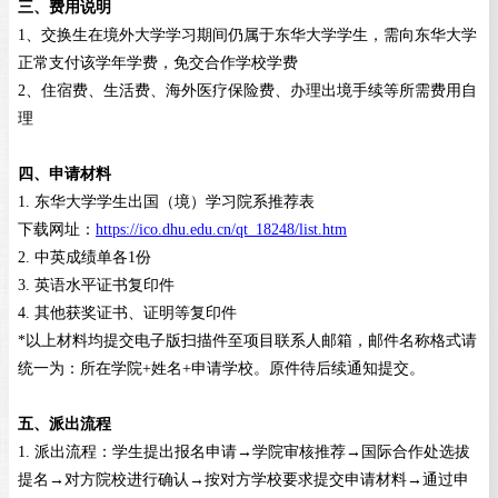
三、费用说明
1、交换生在境外大学学习期间仍属于东华大学学生，需向东华大学
正常支付该学年学费，免交合作学校学费
2、住宿费、生活费、海外医疗保险费、办理出境手续等所需费用自
理
四、申请材料
1
.
东华大学学生出国（境）学习院系推荐表
下载网址：
https://ico.dhu.edu.cn/qt_18248/list.htm
2.
中英成绩单各1
份
3.
英语水平证书复印件
4.
其他获奖证书、证明等复印件
*以上材料均提交电子版扫描件至项目联系人邮箱，邮件名称格式请
统一为：所在学院+姓名+申请学校。原件待后续通知提交。
五、派出流程
1
.
派出流程：学生提出报名申请
→学院审核推荐→国际合作处选拔
提名→对方院校进行确认→按对方学校要求提交申请材料→通过申